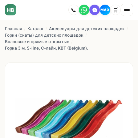
HB
📞
🛒
MAX
Главная
/
Каталог
/
Аксессуары для детских площадок
/
Главная
Горки (скаты) для детских площадок
/
Волновые и прямые открытые
/
Наши работы
Горка 3 м. S-line, С-лайн, KBT (Belgium).
Каталог
О компании
Как заказать
Доставка
Сотрудничество