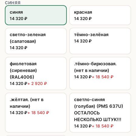
СИНЯЯ
синяя
красная
14 320
₽
14 320
₽
светло-зеленая
тёмно-зелёная
(салатовая)
14 320
₽
14 320
₽
фиолетовая
.тёмно-бирюзовая.
(сиреневая)
(нет в наличии)
(RAL4006)
14 320
₽
+
18 540
₽
14 320
₽
+
2 920
₽
.жёлтая. (нет в
светло-синяя
наличии)
(голубая) (PMS 637U)
14 320
₽
+
18 540
₽
ОСТАЛОСЬ
НЕСКОЛЬКО ШТУК!!!
14 320
₽
+
18 540
₽