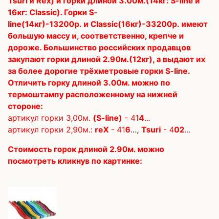
Tsuri и Rex
)
и горки длиной 3.00м.(14кг:
S-line и
16кг:
Classic
).
Горки
S-
line
(14кг)-13200р.
и
Classic
(16кг)-33200р. имеют
большую массу и, соответственно, крепче и
дороже. Большинство российских продавцов
закупают горки длиной 2.90м.(12кг), а выдают их
за более дорогие трёхметровые горки
S-line
.
Отличить горку длиной 3.00м. можно по
термоштампу расположенному на нижней
стороне:
артикул горки 3,00м.
(S-line)
-
41
4
...
артикул горки 2,90м.:
reX
- 41
6
…,
Tsuri
-
4
02
...
Стоимость горок длиной 2.90м.
можно
посмотреть кликнув по картинке: