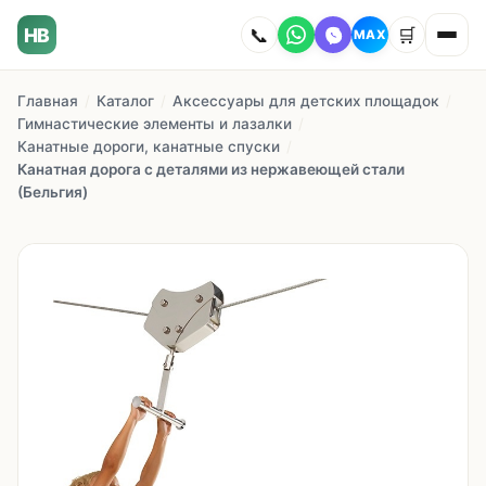
HB
📞
🛒
MAX
Главная
/
Каталог
/
Аксессуары для детских площадок
/
Главная
Гимнастические элементы и лазалки
/
Канатные дороги, канатные спуски
/
Наши работы
Канатная дорога с деталями из нержавеющей стали
(Бельгия)
Каталог
О компании
Как заказать
Доставка
Сотрудничество