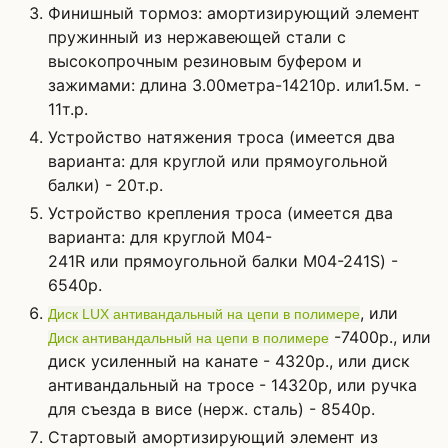
Финишный тормоз: амортизирующий элемент
пружинный из нержавеющей стали с
высокопрочным резиновым буфером и
зажимами: длина 3.00метра-14210р. или1.5м. -
11т.р.
Устройство натяжения троса (имеется два
варианта: для круглой или прямоугольной
балки) - 20т.р.
Устройство крепления троса (имеется два
варианта: для круглой M04-
241R или прямоугольной балки M04-241S) -
6540р.
, или
Диск LUX антивандальный на цепи в полимере
-7400р., или
Диск антивандальный на цепи в полимере
диск усиленный на канате - 4320р., или диск
антивандальный на тросе - 14320р, или ручка
для съезда в висе (нерж. сталь) - 8540р.
Стартовый амортизирующий элемент из