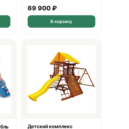
69 900
₽
В корзину
Детский комплекс
абль