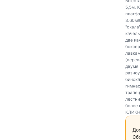
Высота
5,5м. 
платфо
3.60м!
"скала
качель
две ка
боксер
лавкам
(верев
двумя 
разноу
бинокл
гимнас
трапец
лестни
более 
КЛИКН
Дос
Сбо