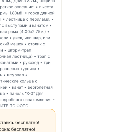
 4,1м., Длина 8,7м., Ширина
Краткое описание: • высота
рмы 1.80м!!! • горка длиной
!! • лестница с перилами. •
" с выступами и канатом •
ная рама (4.00х2.75м.) •
чели • диск, или шар, или
ский мешок • столик с
и • шторм-трап
очная лестница) • трап с
канатами • рукоход • три
ровневых турника •
ь • штурвал •
тические кольца с
ией • канат • вертолетная
ца • панель "Х-0" Для
подробного ознакомления -
ИТЕ ПО ФОТО !
тавка: бесплатно!
рка: бесплатно!