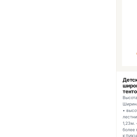
Детс
широ
тент
Высота
Ширина
• высо
лестни
1,23м.
более 
КЛИКН