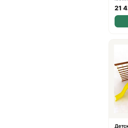
21 
Детс