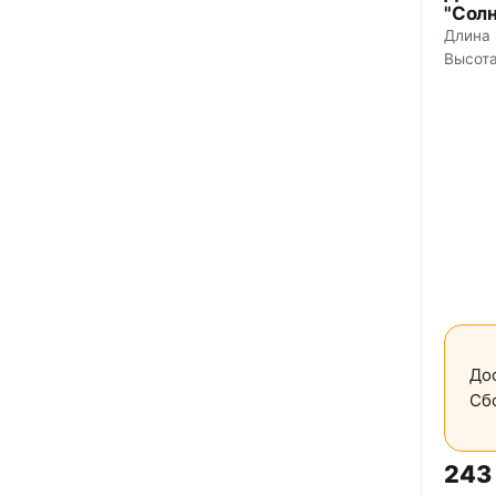
"Сол
Длина 
Высота
Дос
Сбо
243