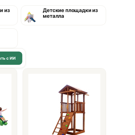
и из
Детские площадки из
металла
ть с ИИ