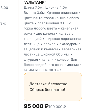
"АЛЬТАИР"
Длина 7.0м., Ширина 4.0м.,
 3,00
Высота 3.9м. Краткое описание: •
цветная тентовая крыша любого
цвета • пластиковая 3.00 м.
 3-х
горка любого цвета • качельная
рама • две качели • кольца с
трапецией • широкая деревянная
лестница • перила • скалодром с
зацепами и канатом • веревочная
лестница шириной 600 мм. •
штурвал • качели - колесо. Для
более подробного ознакомления -
КЛИКНИТЕ ПО ФОТО !
Доставка: бесплатно!
Сборка: бесплатно!
95 000
₽
109 000
₽