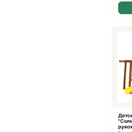
Детс
"Солн
руко