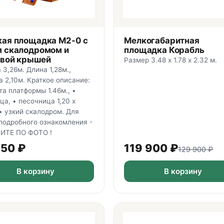
кая площадка М2-0 с
Мелкогабаритная
м скалодромом и
площадка Корабль
овой крышей
Размер 3.48 х 1.78 х 2.32 м.
 3,26м. Длина 1,28м.,
 2,10м. Краткое описание:
та платформы 1.46м., •
ца, • песочница 1,20 х
 • узкий скалодром. Для
подробного ознакомления -
ИТЕ ПО ФОТО !
250
₽
119 900
₽
129 900
₽
В корзину
В корзину