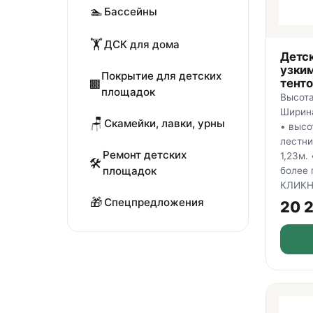
🏊
Бассейны
🏋️
ДСК для дома
Детс
узки
Покрытие для детских
тент
🟫
площадок
Высота
Ширина
🪑
Скамейки, лавки, урны
• высо
лестни
Ремонт детских
1,23м.
🛠️
площадок
более 
КЛИКН
🎁
Спецпредложения
20 