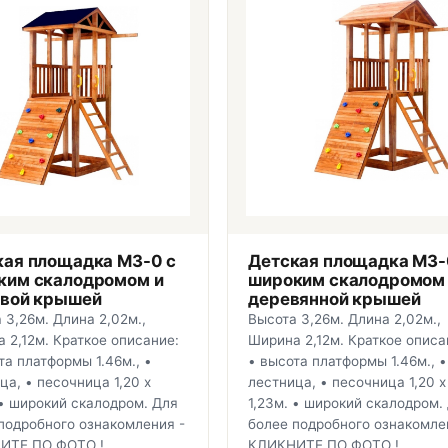
кая площадка М3-0 с
Детская площадка М3-
ким скалодромом и
широким скалодромом
овой крышей
деревянной крышей
 3,26м. Длина 2,02м.,
Высота 3,26м. Длина 2,02м.,
 2,12м. Краткое описание:
Ширина 2,12м. Краткое описа
та платформы 1.46м., •
• высота платформы 1.46м., •
ца, • песочница 1,20 х
лестница, • песочница 1,20 х
 • широкий скалодром. Для
1,23м. • широкий скалодром.
подробного ознакомления -
более подробного ознакомле
ИТЕ ПО ФОТО !
КЛИКНИТЕ ПО ФОТО !