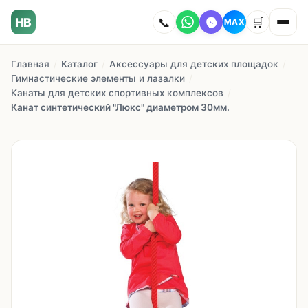
HB
📞
🛒
MAX
Главная
/
Каталог
/
Аксессуары для детских площадок
/
Главная
Гимнастические элементы и лазалки
/
Канаты для детских спортивных комплексов
/
Наши работы
Канат синтетический "Люкс" диаметром 30мм.
Каталог
О компании
Как заказать
Доставка
Сотрудничество