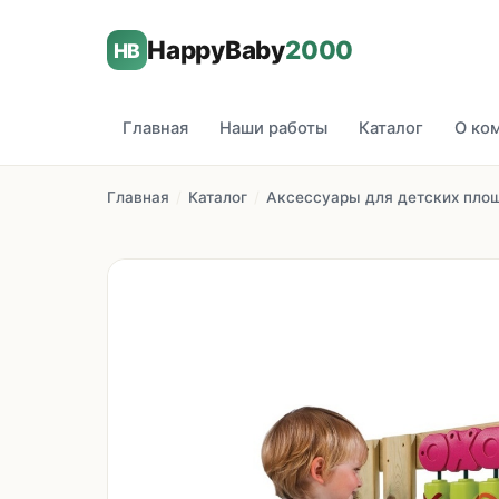
HappyBaby
2000
HB
Главная
Наши работы
Каталог
О ко
Главная
/
Каталог
/
Аксессуары для детских пло