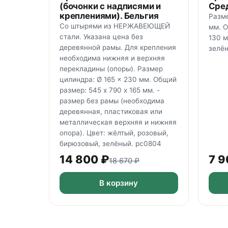
(бочонки с надписями и
Сре
креплениями). Бельгия
Разме
Со штырями из НЕРЖАВЕЮЩЕЙ
мм. О
стали. Указана цена без
130 м
деревянной рамы. Для крепления
зелён
необходима нижняя и верхняя
перекладины (опоры). Размер
цилиндра: Ø 165 x 230 мм. Общий
размер: 545 х 790 х 165 мм. -
размер без рамы (необходима
деревянная, пластиковая или
металлическая верхняя и нижняя
опора). Цвет: жёлтый, розовый,
бирюзовый, зелёный. рс0804
14 800
₽
7 9
18 670
₽
В корзину