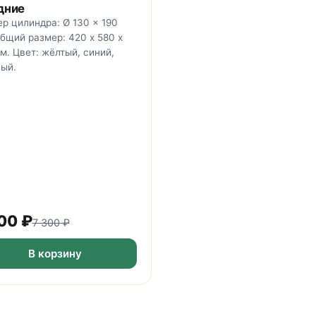
дние
р цилиндра: Ø 130 x 190
бщий размер: 420 х 580 х
м. Цвет: жёлтый, синий,
ый.
00
₽
7 300
₽
В корзину