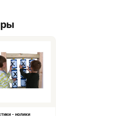
ары
тики - нолики