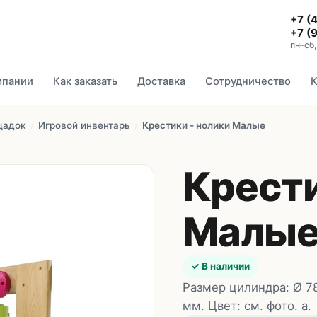
+7 (
+7 (
пн–сб
мпании
Как заказать
Доставка
Сотрудничество
К
щадок
/
Игровой инвентарь
/
Крестики - нолики Малые
Крести
Малы
✓ В наличии
Размер цилиндра: Ø 78
мм. Цвет: см. фото. а.