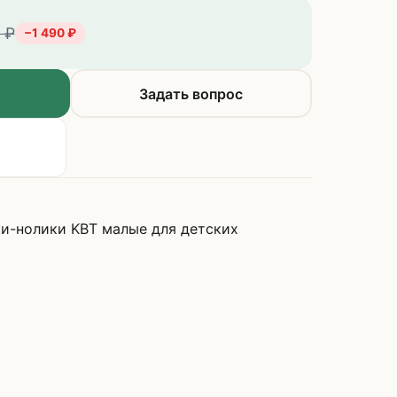
₽
−
1 490
₽
Задать вопрос
и-нолики KBT малые для детских