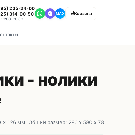
495) 235-24-00
🛒
Корзина
925) 314-00-50
MAX
, 10:00–20:00
онтакты
ки - нолики
е
 x 126 мм. Общий размер: 280 х 580 х 78