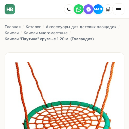
HB
📞
🛒
MAX
Главная
/
Каталог
/
Аксессуары для детских площадок
/
Главная
Качели
/
Качели многоместные
/
Качели "Паутина" круглые 1.20 м. (Голландия)
Наши работы
Каталог
О компании
Как заказать
Доставка
Сотрудничество