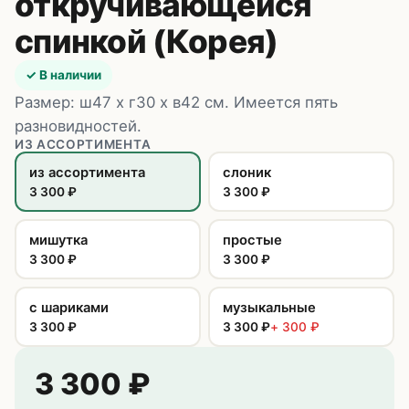
откручивающейся
спинкой (Корея)
✓ В наличии
Размер: ш47 х г30 х в42 см. Имеется пять
разновидностей.
ИЗ АССОРТИМЕНТА
из ассортимента
слоник
3 300
₽
3 300
₽
мишутка
простые
3 300
₽
3 300
₽
с шариками
музыкальные
3 300
₽
3 300
₽
+
300
₽
3 300
₽