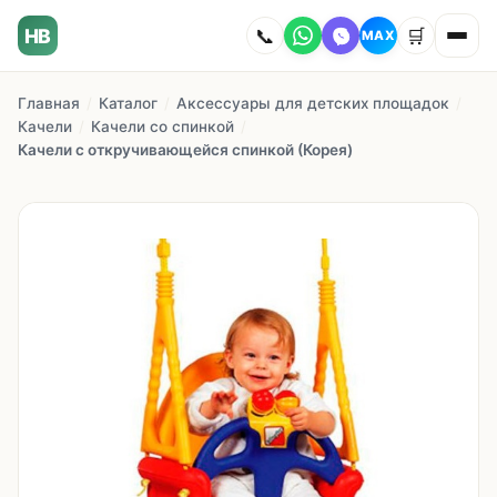
HB
📞
🛒
MAX
Главная
/
Каталог
/
Аксессуары для детских площадок
/
Главная
Качели
/
Качели со спинкой
/
Качели с откручивающейся спинкой (Корея)
Наши работы
Каталог
О компании
Как заказать
Доставка
Сотрудничество