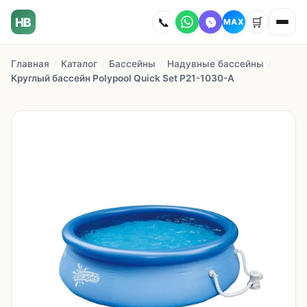
HB
📞
🛒
MAX
Главная
/
Каталог
/
Бассейны
/
Надувные бассейны
/
Главная
Круглый бассейн Polypool Quick Set Р21-1030-А
Наши работы
Каталог
О компании
Как заказать
Доставка
Сотрудничество