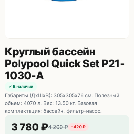
Контакты
8 (495) 235-24-00
8 (925) 314-00-50
пн–сб, 10:00–20:00
Круглый бассейн
Zakaz.HappyBaby2000@ya.ru
Polypool Quick Set Р21-
1030-А
✓ В наличии
Габариты (ДхШхВ): 305х305х76 см. Полезный
объем: 4070 л. Вес: 13.50 кг. Базовая
комплектация: бассейн, фильтр-насос.
3 780
₽
4 200
₽
−
420
₽