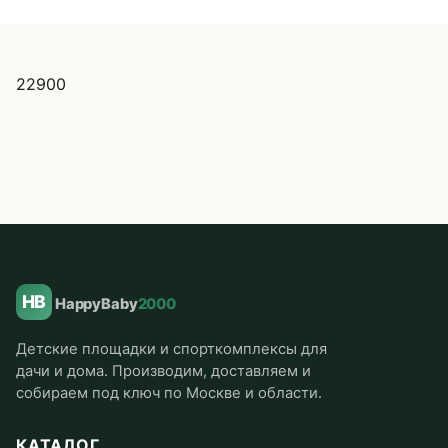
22900
HB
HappyBaby
2000
Детские площадки и спорткомплексы для
дачи и дома. Производим, доставляем и
собираем под ключ по Москве и области.
КАТАЛОГ