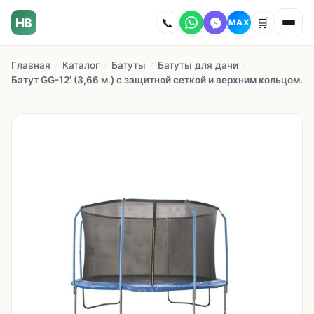
HB
📞
🛒
MAX
Главная
/
Каталог
/
Батуты
/
Батуты для дачи
/
Главная
Батут GG-12' (3,66 м.) с защитной сеткой и верхним кольцом.
Наши работы
Каталог
О компании
Как заказать
Доставка
Сотрудничество