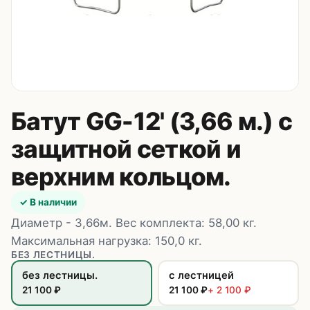
Контакты
8 (495) 235-24-00
8 (925) 314-00-50
пн–сб, 10:00–20:00
Батут GG-12' (3,66 м.) с
Zakaz.HappyBaby2000@ya.ru
защитной сеткой и
верхним кольцом.
✓ В наличии
Диаметр - 3,66м. Вес комплекта: 58,00 кг.
Максимальная нагрузка: 150,0 кг.
БЕЗ ЛЕСТНИЦЫ.
без лестницы.
с лестницей
21 100
₽
21 100
₽
+
2 100
₽