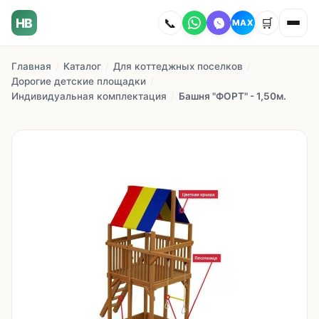
HB
📞
🛒
MAX
Главная
/
Каталог
/
Для коттеджных поселков
/
Главная
Дорогие детские площадки
/
Индивидуальная комплектация
/
Башня "ФОРТ" - 1,50м.
Наши работы
Каталог
О компании
Как заказать
Доставка
Сотрудничество