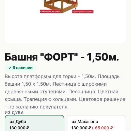
Контакты
8 (495) 235-24-00
8 (925) 314-00-50
пн–сб, 10:00–20:00
Zakaz.HappyBaby2000@ya.ru
Башня "ФОРТ" - 1,50м.
✓ В наличии
Высота платформы для горки - 1,50м. Площадь
башни 1,50 х 1,50м. Лестница с широкими
деревянными ступенями. Песочница. Цветная
крыша. Трапеция с кольцами. Цветовое решение
- по желанию покупателя.
ИЗ ДУБА
из Дуба
из Махагона
130 000
₽
130 000
₽
+
65 000
₽