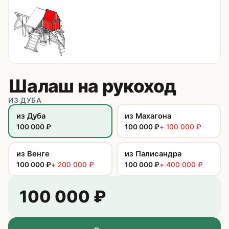
Контакты
8 (495) 235-24-00
8 (925) 314-00-50
пн–сб, 10:00–20:00
Шалаш на рукоход
Zakaz.HappyBaby2000@ya.ru
ИЗ ДУБА
из Дуба
из Махагона
100 000
₽
100 000
₽
+
100 000
₽
из Венге
из Палисандра
100 000
₽
+
200 000
₽
100 000
₽
+
400 000
₽
100 000
₽