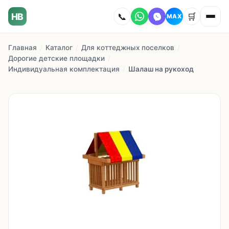
HB
📞
🛒
MAX
Главная
/
Каталог
/
Для коттеджных поселков
/
Главная
Дорогие детские площадки
/
Индивидуальная комплектация
/
Шалаш на рукоход
Наши работы
Каталог
О компании
Как заказать
Доставка
Сотрудничество