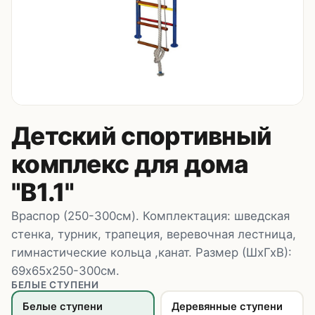
Контакты
8 (495) 235-24-00
8 (925) 314-00-50
пн–сб, 10:00–20:00
Zakaz.HappyBaby2000@ya.ru
Детский спортивный
комплекс для дома
"В1.1"
Враспор (250-300см). Комплектация: шведская
стенка, турник, трапеция, веревочная лестница,
гимнастические кольца ,канат. Размер (ШхГхВ):
69х65х250-300см.
БЕЛЫЕ СТУПЕНИ
Белые ступени
Деревянные ступени