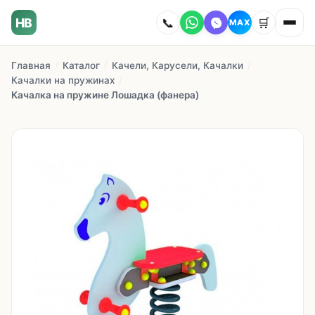
HB
📞
🛒
MAX
Главная
/
Каталог
/
Качели, Карусели, Качалки
/
Главная
Качалки на пружинах
/
Качалка на пружине Лошадка (фанера)
Наши работы
Каталог
О компании
Как заказать
Доставка
Сотрудничество