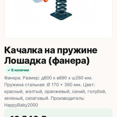
Контакты
8 (495) 235-24-00
8 (925) 314-00-50
пн–сб, 10:00–20:00
Zakaz.HappyBaby2000@ya.ru
Качалка на пружине
Лошадка (фанера)
✓ В наличии
Фанера. Размер: д800 x в890 х ш260 мм.
Пружина стальная: Ø 170 x 360 мм. Цвет:
красный, желтый, оранжевый, синий, голубой,
зеленый, салатовый. Производитель:
HappyBaby2000