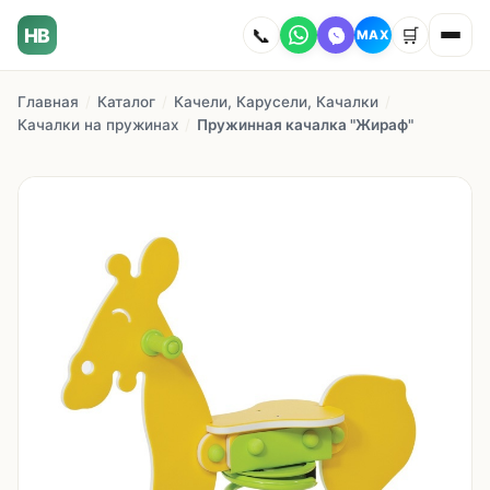
HB
📞
🛒
MAX
Главная
/
Каталог
/
Качели, Карусели, Качалки
/
Главная
Качалки на пружинах
/
Пружинная качалка "Жираф"
Наши работы
Каталог
О компании
Как заказать
Доставка
Сотрудничество