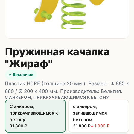
Контакты
8 (495) 235-24-00
8 (925) 314-00-50
пн–сб, 10:00–20:00
Пружинная качалка
Zakaz.HappyBaby2000@ya.ru
"Жираф"
✓ В наличии
Пластик HDPE (толщина 20 мм.). Размер : ± 885 х
660 / Ø 200 х 400 мм. Производитель: Бельгия.
С АНКЕРОМ, ПРИКРУЧИВАЮЩИМСЯ К БЕТОНУ
С анкером,
с анкером,
прикручивающимся к
заливающимся
бетону
бетоном
31 800
₽
31 800
₽
+
1 000
₽