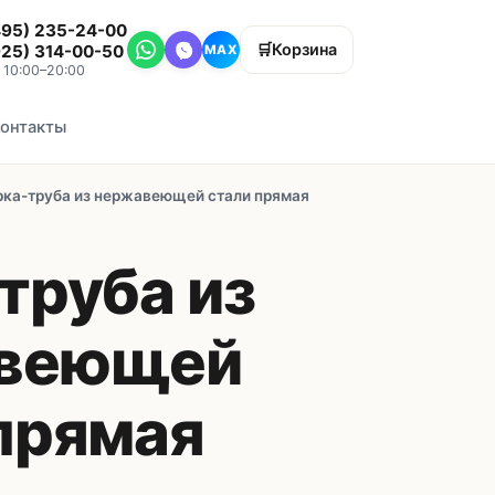
495) 235-24-00
🛒
Корзина
925) 314-00-50
MAX
, 10:00–20:00
онтакты
рка-труба из нержавеющей стали прямая
труба из
веющей
прямая