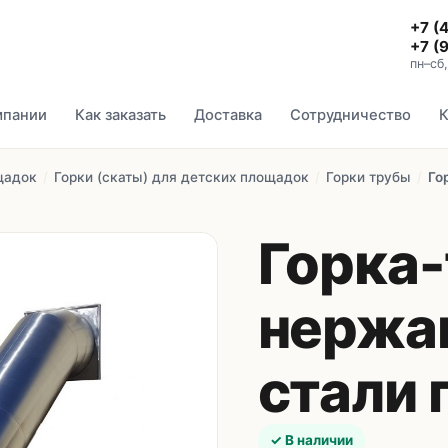
+7 (
+7 (
пн–сб
мпании
Как заказать
Доставка
Сотрудничество
К
щадок
/
Горки (скаты) для детских площадок
/
Горки трубы
/
Го
Горка-
нержа
стали 
✓ В наличии