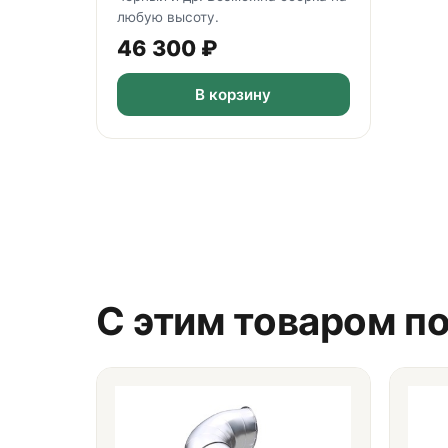
любую высоту.
46 300
₽
В корзину
С этим товаром п