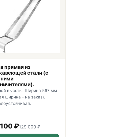
а прямая из
жавеющей стали (с
хними
ничителями).
бой высоты. Ширина 567 мм
ая ширина - на заказ).
алоустойчивая.
 100
₽
129 000
₽