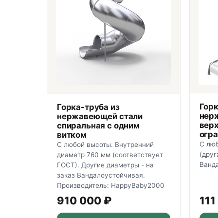
Горк
Горка-труба из
нер
нержавеющей стали
вер
спиральная с одним
огра
витком
С лю
С любой высоты. Внутренний
(друг
диаметр 760 мм (соответствует
Ванд
ГОСТ). Другие диаметры - на
заказ Вандалоустойчивая.
Производитель: HappyBaby2000
910 000
₽
111