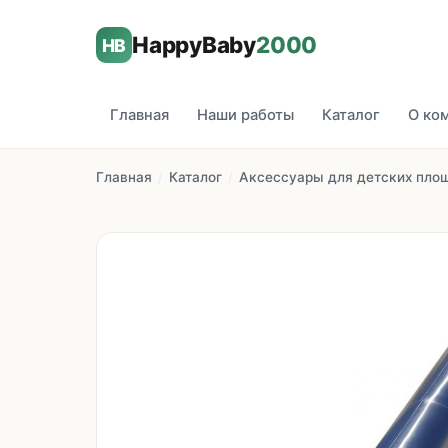
HappyBaby
2000
HB
Главная
Наши работы
Каталог
О ко
Главная
/
Каталог
/
Аксессуары для детских пло