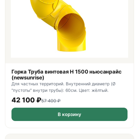
Горка Труба винтовая H 1500 ньюсанрайс
(newsunrise)
Для частных территорий. Внутренний диаметр (Ø
"пустоты" внутри трубы): 60см. Цвет: жёлтый.
42 100
₽
57 400
₽
В корзину