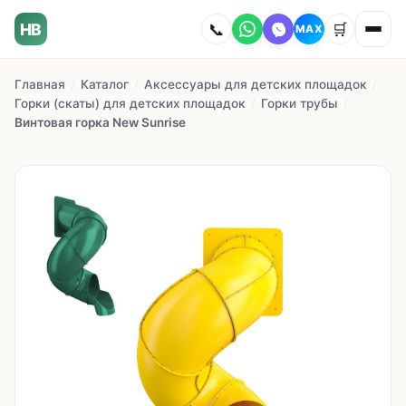
HB
📞
🛒
MAX
Главная
/
Каталог
/
Аксессуары для детских площадок
/
Главная
Горки (скаты) для детских площадок
/
Горки трубы
/
Винтовая горка New Sunrise
Наши работы
Каталог
О компании
Как заказать
Доставка
Сотрудничество