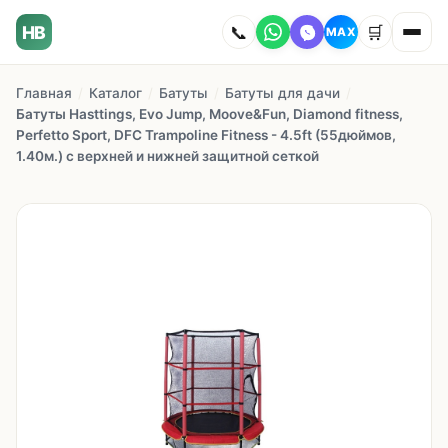
HB
📞
🛒
MAX
Главная
/
Каталог
/
Батуты
/
Батуты для дачи
/
Главная
Батуты Hasttings, Evo Jump, Moove&Fun, Diamond fitness,
Perfetto Sport, DFC Trampoline Fitness - 4.5ft (55дюймов,
Наши работы
1.40м.) с верхней и нижней защитной сеткой
Каталог
О компании
Как заказать
Доставка
Сотрудничество