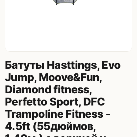
Контакты
8 (495) 235-24-00
8 (925) 314-00-50
пн–сб, 10:00–20:00
Zakaz.HappyBaby2000@ya.ru
Батуты Hasttings, Evo
Jump, Moove&Fun,
Diamond fitness,
Perfetto Sport, DFC
Trampoline Fitness -
4.5ft (55дюймов,