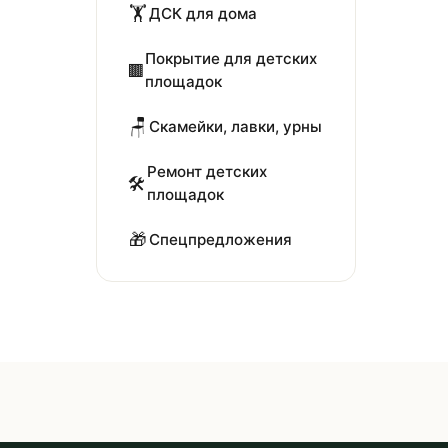
🏋️
ДСК для дома
Покрытие для детских
🟫
площадок
🪑
Скамейки, лавки, урны
Ремонт детских
🛠️
площадок
🎁
Спецпредложения