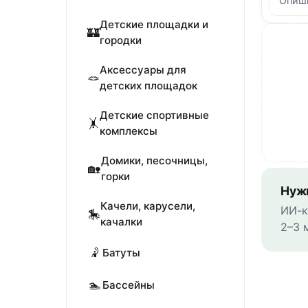
Детские площадки и
🏰
городки
Аксессуары для
🪢
детских площадок
Детские спортивные
🤸
комплексы
Домики, песочницы,
🏡
горки
Нуж
Качели, карусели,
ИИ-к
🎠
качалки
2–3 
🤾
Батуты
🏊
Бассейны