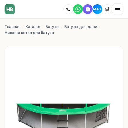
HB
📞
🛒
MAX
Главная
/
Каталог
/
Батуты
/
Батуты для дачи
/
Главная
Нижняя сетка для батута
Наши работы
Каталог
О компании
Как заказать
Доставка
Сотрудничество