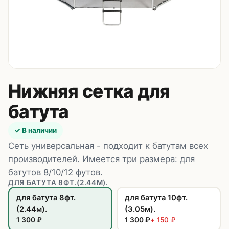
Контакты
8 (495) 235-24-00
8 (925) 314-00-50
пн–сб, 10:00–20:00
Нижняя сетка для
Zakaz.HappyBaby2000@ya.ru
батута
✓ В наличии
Сеть универсальная - подходит к батутам всех
производителей. Имеется три размера: для
батутов 8/10/12 футов.
ДЛЯ БАТУТА 8ФТ.(2.44М).
для батута 8фт.
для батута 10фт.
(2.44м).
(3.05м).
1 300
₽
1 300
₽
+
150
₽