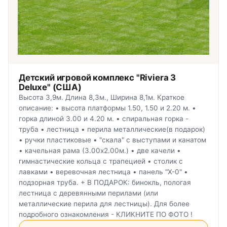
Детский игровой комплекс "Riviera 3
Deluxe" (США)
Высота 3,9м. Длина 8,3м., Ширина 8,1м. Краткое
описание: • высота платформы 1.50, 1.50 и 2.20 м. •
горка длиной 3.00 и 4.20 м. • спиральная горка -
труба • лестница • перила металлические(в подарок)
• ручки пластиковые • "скала" с выступами и канатом
• качельная рама (3.00х2.00м.) • две качели •
гимнастические кольца с трапецией • столик с
лавками • веревочная лестница • панель "Х-0" •
подзорная труба. + В ПОДАРОК: бинокль, пологая
лестница с деревянными перилами (или
металлические перила для лестницы). Для более
подробного ознакомления - КЛИКНИТЕ ПО ФОТО !