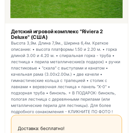
Детский игровой комплекс "Riviera 2
Deluxe" (США)
Высота 3,9м. Длина 7,9м., Ширина 6,4м. Краткое
описание: • высота платформы 1.50 и 2.20 м. • горка
длиной 3.00 и 4.20 м. • спиральная горка - труба •
лестница • перила металлические(в подарок) • ручки
пластиковые • "скала" с выступами и канатом •
качельная рама (3.00х2.00м.) • две качели •
гимнастические кольца с трапецией • столик с
лавками • веревочная лестница • панель "Х-0" •
подзорная труба • бинокль. + В ПОДАРОК: бинокль,
пологая лестница с деревянными перилами (или
металлические перила для лестницы). Для более
подробного ознакомления - КЛИКНИТЕ ПО ФОТО !
Доставка: бесплатно!