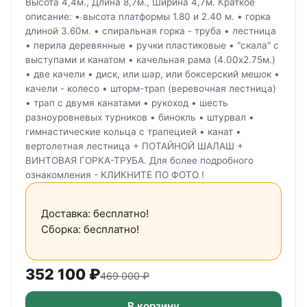
Высота 4,4м., Длина 8,7м., Ширина 4,7м. Краткое
описание: • высота платформы 1.80 и 2.40 м. • горка
длиной 3.60м. • спиральная горка - труба • лестница
• перила деревянные • ручки пластиковые • "скала" с
выступами и канатом • качельная рама (4.00х2.75м.)
• две качели • диск, или шар, или боксерский мешок •
качели - колесо • шторм-трап (веревочная лестница)
• трап с двумя канатами • рукоход • шесть
разноуровневых турников • бинокль • штурвал •
гимнастические кольца с трапецией • канат •
вертолетная лестница + ПОТАЙНОЙ ШАЛАШ +
ВИНТОВАЯ ГОРКА-ТРУБА. Для более подробного
ознакомления - КЛИКНИТЕ ПО ФОТО !
Доставка: бесплатно!
Сборка: бесплатно!
352 100
₽
469 000
₽
В корзину