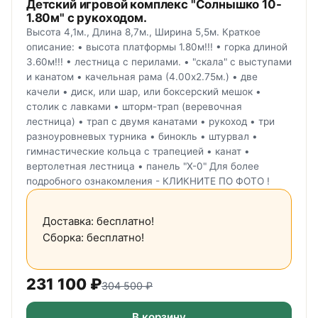
Детский игровой комплекс "Солнышко 10-
1.80м" с рукоходом.
Высота 4,1м., Длина 8,7м., Ширина 5,5м. Краткое
описание: • высота платформы 1.80м!!! • горка длиной
3.60м!!! • лестница с перилами. • "скала" с выступами
и канатом • качельная рама (4.00х2.75м.) • две
качели • диск, или шар, или боксерский мешок •
столик с лавками • шторм-трап (веревочная
лестница) • трап с двумя канатами • рукоход • три
разноуровневых турника • бинокль • штурвал •
гимнастические кольца с трапецией • канат •
вертолетная лестница • панель "Х-0" Для более
подробного ознакомления - КЛИКНИТЕ ПО ФОТО !
Доставка: бесплатно!
Сборка: бесплатно!
231 100
₽
304 500
₽
В корзину