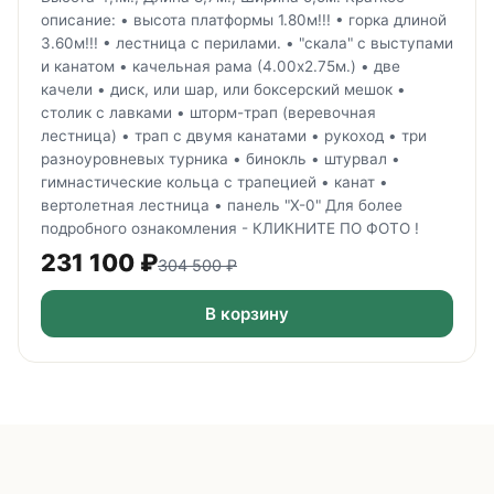
описание: • высота платформы 1.80м!!! • горка длиной
3.60м!!! • лестница с перилами. • "скала" с выступами
и канатом • качельная рама (4.00х2.75м.) • две
качели • диск, или шар, или боксерский мешок •
столик с лавками • шторм-трап (веревочная
лестница) • трап с двумя канатами • рукоход • три
разноуровневых турника • бинокль • штурвал •
гимнастические кольца с трапецией • канат •
вертолетная лестница • панель "Х-0" Для более
подробного ознакомления - КЛИКНИТЕ ПО ФОТО !
231 100
₽
304 500
₽
В корзину