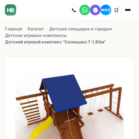
HB
📞
🛒
MAX
Главная
/
Каталог
/
Детские площадки и городки
/
Главная
Детские игровые комплексы
/
Детский игровой комплекс "Солнышко 7-1.80м"
Наши работы
Каталог
О компании
Как заказать
Доставка
Сотрудничество